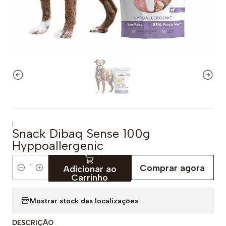
|
Snack Dibaq Sense 100g
Hyppoallergenic
Comprar agora
Adicionar ao
Q
Carrinho
u
a
Mostrar stock das localizações
n
DESCRIÇÃO