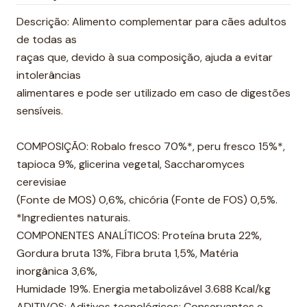
t
i
Descrição: Alimento complementar para cães adultos
d
de todas as
a
raças que, devido à sua composição, ajuda a evitar
d
intolerâncias
e
alimentares e pode ser utilizado em caso de digestões
sensíveis.
COMPOSIÇÃO: Robalo fresco 70%*, peru fresco 15%*,
tapioca 9%, glicerina vegetal, Saccharomyces
cerevisiae
(Fonte de MOS) 0,6%, chicória (Fonte de FOS) 0,5%.
*Ingredientes naturais.
COMPONENTES ANALÍTICOS: Proteína bruta 22%,
Gordura bruta 13%, Fibra bruta 1,5%, Matéria
inorgânica 3,6%,
Humidade 19%. Energia metabolizável 3.688 Kcal/kg
ADITIVOS: Aditivos tecnológicos: Conservantes e