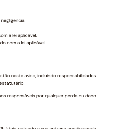
negligência.
m a lei aplicável.
o com a lei aplicável.
tão neste aviso, incluindo responsabilidades
estatutário.
emos responsáveis por qualquer perda ou dano
h úteis, estando a sua entrega condicionada