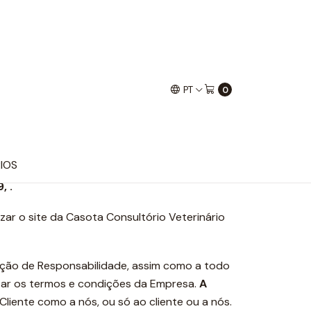
PT
0
 para a utilização do Website da Casota
IOS
, .
zar o site da Casota Consultório Veterinário
enção de Responsabilidade, assim como a todo
itar os termos e condições da Empresa.
A
Cliente como a nós, ou só ao cliente ou a nós.