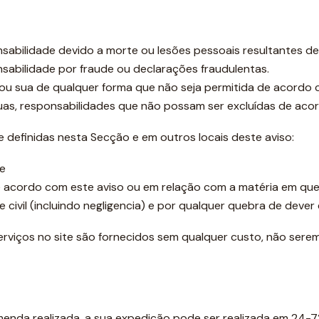
nsabilidade devido a morte ou lesões pessoais resultantes de 
onsabilidade por fraude ou declarações fraudulentas.
ou sua de qualquer forma que não seja permitida de acordo co
uas, responsabilidades que não possam ser excluídas de acord
e definidas nesta Secção e em outros locais deste aviso:
 e
acordo com este aviso ou em relação com a matéria em ques
civil (incluindo negligencia) e por qualquer quebra de dever 
serviços no site são fornecidos sem qualquer custo, não ser
da realizada, a sua expedição pode ser realizada em 24-72