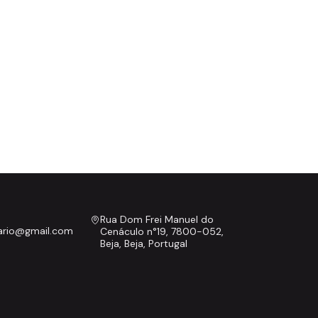
Rua Dom Frei Manuel do
nario@gmail.com
Cenáculo n°19, 7800-052,
Beja, Beja, Portugal