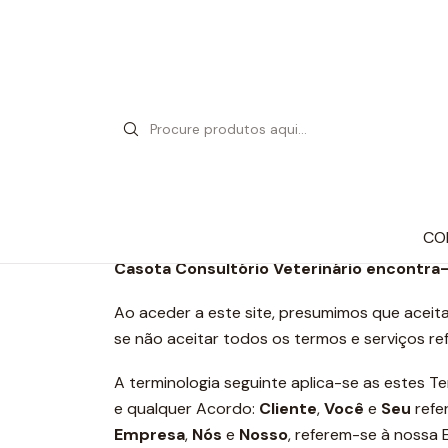
Bem-vindo à Casota Consultório Veterinário 
Consultório Veterinário .
CO
Casota Consultório Veterinário encontra-s
Ao aceder a este site, presumimos que aceita
se não aceitar todos os termos e serviços re
A terminologia seguinte aplica-se as estes 
e qualquer Acordo:
Cliente
,
Você
e
Seu
refe
Empresa
,
Nós
e
Nosso
, referem-se à nossa