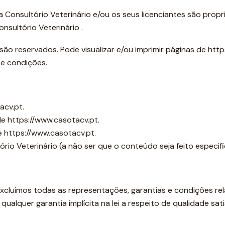
 Consultório Veterinário e/ou os seus licenciantes são propr
nsultório Veterinário .
são reservados. Pode visualizar e/ou imprimir páginas de htt
 e condições.
acv.pt.
de https://www.casotacv.pt.
e https://www.casotacv.pt.
rio Veterinário (a não ser que o conteúdo seja feito especifi
l, excluímos todas as representações, garantias e condições r
o, qualquer garantia implícita na lei a respeito de qualidade s