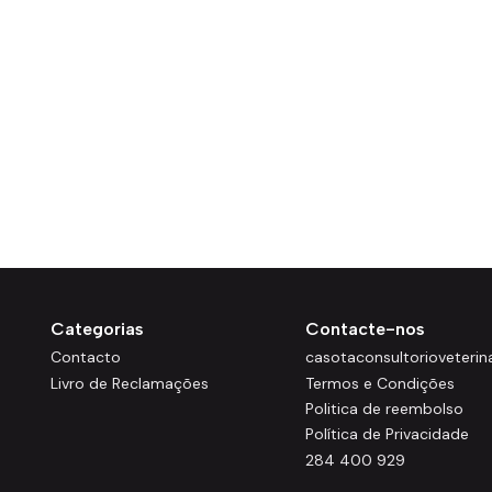
Categorias
Contacte-nos
Contacto
casotaconsultorioveteri
Livro de Reclamações
Termos e Condições
Politica de reembolso
Política de Privacidade
284 400 929