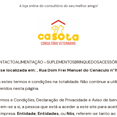
Início
Termos e Condições
A loja online do consultório do seu melhor amigo!
Termos e Condições
. Estes termos e condições definem as regras e regulamentos
NTACTO
ALIMENTAÇÃO
SUPLEMENTOS
BRINQUEDOS
ACESSÓR
e localizada em: , Rua Dom Frei Manuel do Cenáculo n°19
 estes termos e condições na totalidade. Não continue a utili
feridos nesta página.
Termos e Condições, Declaração de Privacidade e Aviso de Is
rem-se a si, a pessoa que está a aceder a este site para ace
 Empresa.
Entidade
,
Entidades
, ou
Nós
, referem-se tanto ao 