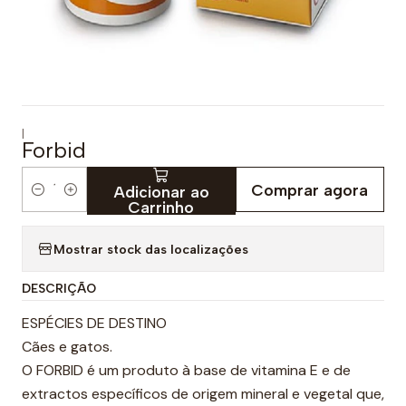
|
Forbid
Comprar agora
Adicionar ao
Q
Carrinho
u
a
Mostrar stock das localizações
n
DESCRIÇÃO
t
i
ESPÉCIES DE DESTINO
d
Cães e gatos.
a
O FORBID é um produto à base de vitamina E e de
d
extractos específicos de origem mineral e vegetal que,