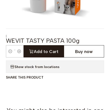
|
WEVIT TASTY PASTA 100g
Add to Cart
Buy now
Q
u
Show stock from locations
a
n
SHARE THIS PRODUCT
t
i
t
y