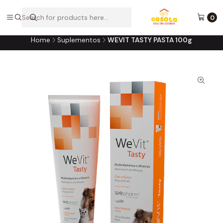
A loja online do consultório do seu melhor amigo!
0
Home
Suplementos
WEVIT TASTY PASTA 100g