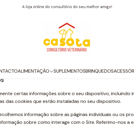
Home
Política de Privacidade
A loja online do consultório do seu melhor amigo!
Política de Privacidade
informação pessoal é recolhida, usada e partilhada ao visita
NTACTO
ALIMENTAÇÃO
SUPLEMENTOS
BRINQUEDOS
ACESSÓR
OS
mente certas informações sobre o seu dispositivo, incluindo
mas das cookies que estão instaladas no seu dispositivo.
ecolhemos informação sobre as páginas individuais ou os prod
 informação sobre como interage com o Site. Referimo-nos a