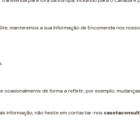
transferida para fora da Europa, incluindo para o Canadá e 
ite, manteremos a sua Informação de Encomenda nos nossos 
s.
de ocasionalmente de forma a refletir, por exemplo, mudança
ais informação, não hesite em contactar-nos
casotaconsult