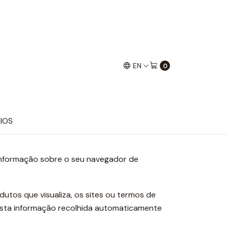
EN
0
r ou fazer compras em
IOS
 informação sobre o seu navegador de
utos que visualiza, os sites ou termos de
 esta informação recolhida automaticamente