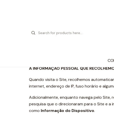
Política de Privacidade descreve como a sua 
https://www.casotacv.pt.
CO
A INFORMAÇÃO PESSOAL QUE RECOLHEM
Quando visita o Site, recolhemos automatica
internet, endereço de IP, fuso horário e algu
Adicionalmente, enquanto navega pelo Site, r
pesquisa que o direcionaram para o Site e a
como
Informação do Dispositivo
.