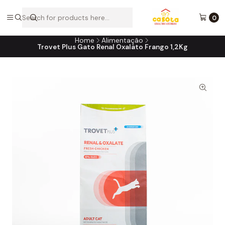
A loja online do consultório do seu melhor amigo!
0
Home
Alimentação
Trovet Plus Gato Renal Oxalato Frango 1,2Kg