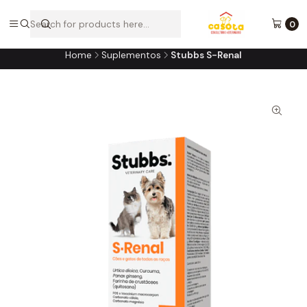
A loja online do consultório do seu melhor amigo!
0
Home
Suplementos
Stubbs S-Renal