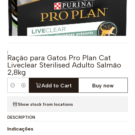
|
Ração para Gatos Pro Plan Cat
Liveclear Sterilised Adulto Salmão
2,8kg
Add to Cart
Buy now
Q
u
Show stock from locations
a
n
DESCRIPTION
t
i
Indicações