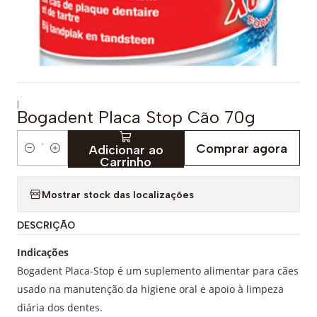
|
Bogadent Placa Stop Cão 70g
Comprar agora
Adicionar ao
Q
Carrinho
u
a
Mostrar stock das localizações
n
DESCRIÇÃO
t
i
Indicações
d
Bogadent Placa-Stop é um suplemento alimentar para cães
a
usado na manutenção da higiene oral e apoio à limpeza
d
diária dos dentes.